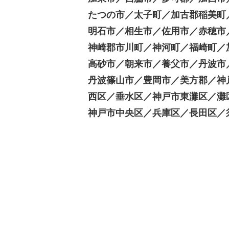
たつの市／
太子町／
加古郡稲美町
明石市／
相生市／
佐用市／
赤穂市
神崎郡市川町／
神河町／
福崎町／
高砂市／
朝来市／
養父市／
丹波市
丹波篠山市／
豊岡市／
美方郡／
神
西区／
垂水区／
神戸市東灘区／
灘
神戸市中央区／
兵庫区／
長田区／