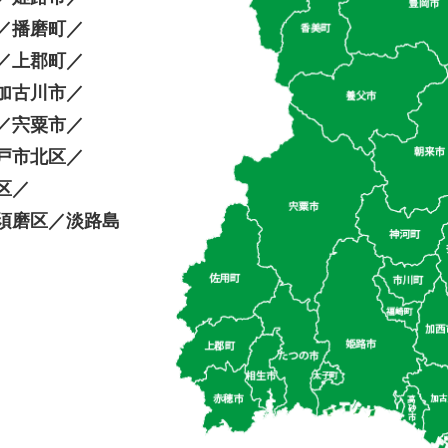
／
播磨町／
／
上郡町／
加古川市／
／
宍粟市／
戸市北区／
区／
須磨区／
淡路島