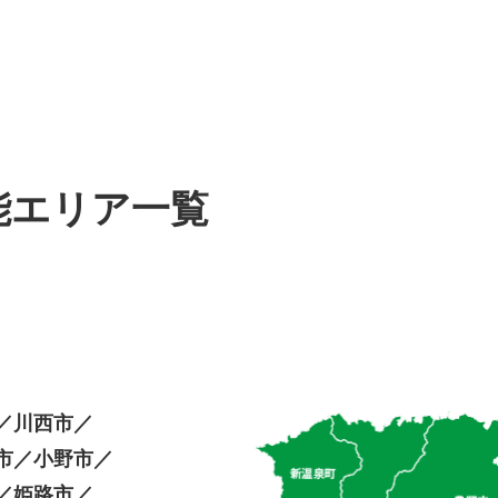
能エリア一覧
／
川西市／
市／
小野市／
／
姫路市／