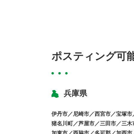
ポスティング可
兵庫県
伊丹市／
尼崎市／
西宮市／
宝塚市
猪名川町／
芦屋市／
三田市／
三木
加東市／
西脇市／
多可郡／
加西市